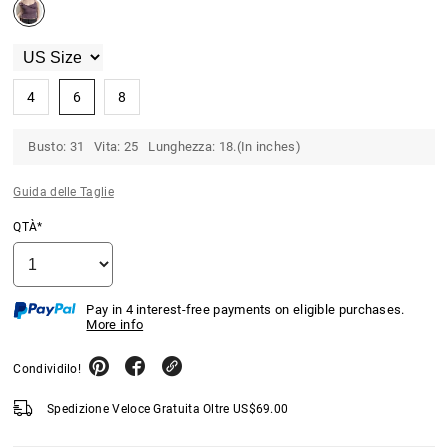
4
6
8
Busto: 31 Vita: 25 Lunghezza: 18.(In inches)
Guida delle Taglie
QTÀ*
Pay in 4 interest-free payments on eligible purchases.
More info
Condividilo!
Spedizione Veloce Gratuita Oltre
US$
69.00