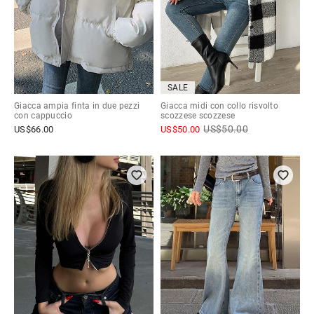
SALE
Giacca ampia finta in due pezzi
Giacca midi con collo risvolto
con cappuccio
scozzese scozzese
US$
50.00
US$
66.00
US$
50.00