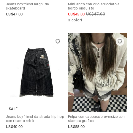
Jeans boyfriend larghi da
Mini abito con orlo arricciato e
skateboard
bordo ondulato
US$
47.00
US$
47.00
US$
43.00
3 colori
SALE
Jeans boyfriend da strada hip hop
Felpa con cappuccio oversize con
con ricamo retrò
stampa grafica
US$
40.00
US$
58.00