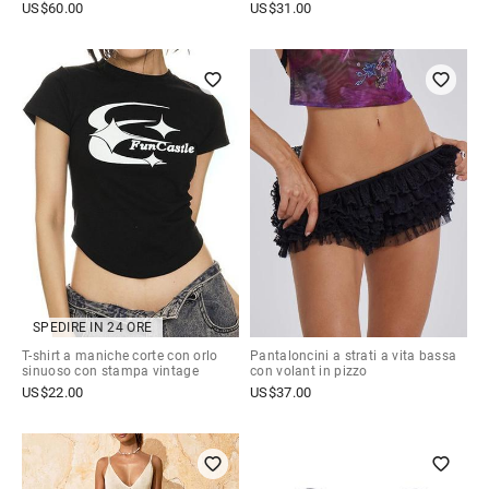
US$
60.00
US$
31.00
SPEDIRE IN 24 ORE
T-shirt a maniche corte con orlo
Pantaloncini a strati a vita bassa
sinuoso con stampa vintage
con volant in pizzo
US$
22.00
US$
37.00