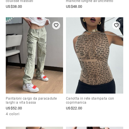
coulisse rilassati
maniche lunghe all'uncinetto
US$
38.00
US$
48.00
Pantaloni cargo da paracadute
Canotta in rete stampata con
larghi a vita bassa
coprimanica
US$
52.00
US$
22.00
4 colori