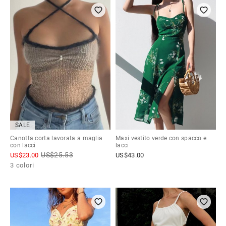
SALE
Canotta corta lavorata a maglia
Maxi vestito verde con spacco e
con lacci
lacci
US$
25.53
US$
23.00
US$
43.00
3 colori