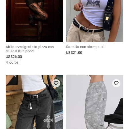
Abito avvolgente in pizzo con
Canotta con stampa ali
calze a due pezzi
US$
21.00
US$
26.00
4 colori