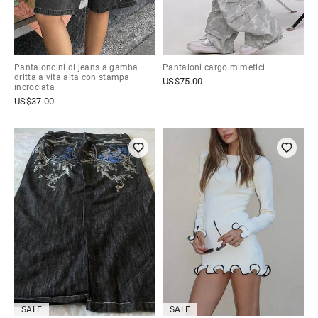
Pantaloncini di jeans a gamba
Pantaloni cargo mimetici
dritta a vita alta con stampa
US$
75.00
incrociata
US$
37.00
SALE
SALE