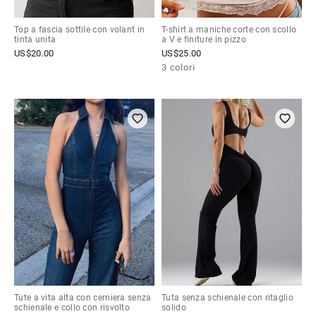
Top a fascia sottile con volant in
T-shirt a maniche corte con scollo
tinta unita
a V e finiture in pizzo
US$
20.00
US$
25.00
3 colori
Tute a vita alta con cerniera senza
Tuta senza schienale con ritaglio
schienale e collo con risvolto
solido