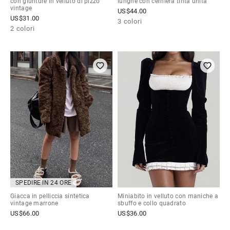
con giunture in velluto di pizzo
lunghe con cerniera tinta unita
vintage
US$
44.00
US$
31.00
3 colori
2 colori
SPEDIRE IN 24 ORE
Giacca in pelliccia sintetica
Miniabito in velluto con maniche a
vintage marrone
sbuffo e collo quadrato
US$
66.00
US$
36.00