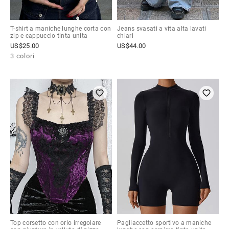
T-shirt a maniche lunghe corta con
Jeans svasati a vita alta lavati
zip e cappuccio tinta unita
chiari
US$
25.00
US$
44.00
3 colori
Top corsetto con orlo irregolare
Pagliaccetto sportivo a maniche