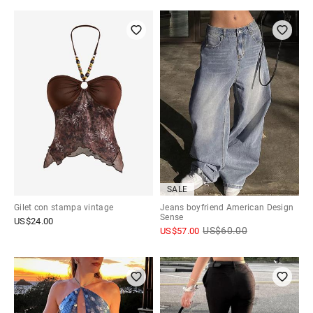
SALE
Gilet con stampa vintage
Jeans boyfriend American Design
Sense
US$
24.00
US$
60.00
US$
57.00