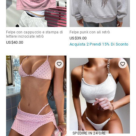
Felpe con cappuccio e stampa di
Felpe punk con ali retrò
lettere incrociate retrò
US$
39.00
US$
40.00
Acquista 2 Prendi
15% Di Sconto
SPEDIRE IN 24 ORE