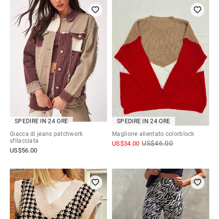
SPEDIRE IN 24 ORE
SPEDIRE IN 24 ORE
Giacca di jeans patchwork
Maglione allentato colorblock
sfilacciata
US$
46.00
US$
34.00
US$
56.00