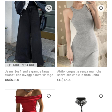
SPEDIRE IN 24 ORE
Jeans Boyfriend a gamba larga
Abito longuette senza maniche
svasati con lavaggio nero vintage
senza schienale in tinta unita
US$
53.00
US$
17.00