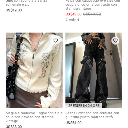
Gilet con scollo a V senza
Felpa con cappuccio oversize con
schienale e zip
coppia di colori a contrasto con
stampa vintage
US$
19.00
US$
49.02
US$
43.00
7 colori
SPEDIRE IN 24 ORE
Maglia a maniche lunghe con zip e
Jeans Boyfriend con cerniera con
collo con risvolto con stampa
giuntura punto marrone retrò
vintage
US$
54.00
US$
38.00