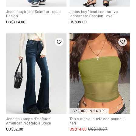
Jeans boyfriend Scimitar Loose
Jeans boyfriend con motivo
Design
leopardato Fashion Love
US$
114.00
US$
39.00
SPEDIRE IN 24 ORE
Jeans a zampa d'elefante
Top a fascia in rete con pannelli
American Nostalgia Spice
neri
US$
18.87
US$
52.00
US$
14.00