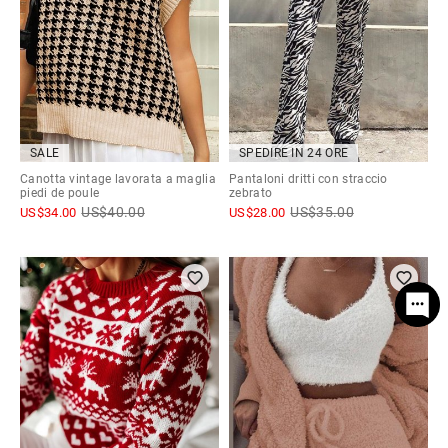
SALE
SPEDIRE IN 24 ORE
Canotta vintage lavorata a maglia
Pantaloni dritti con straccio
piedi de poule
zebrato
US$
40.00
US$
35.00
US$
34.00
US$
28.00