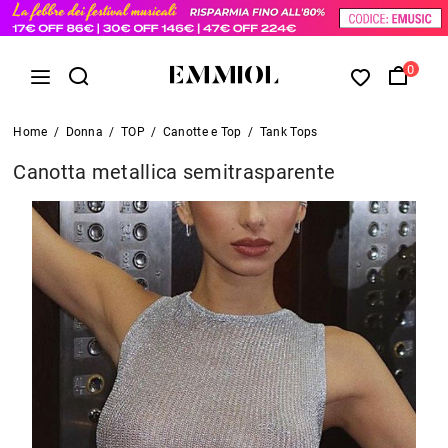
0
Home
/
Donna
/
TOP
/
Canotte e Top
/
Tank Tops
Canotta metallica semitrasparente