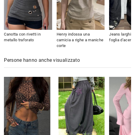
Canotta con rivetti in
Henry indossa una
Jeans larghi c
metallo traforato
camicia a righe a maniche
foglia d'acero
corte
Persone hanno anche visualizzato