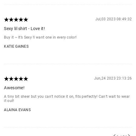
Jul,03 2023 08:49:32
Sexy lil shirt - Love it!
Buy it ~ It’s Sexy !I want one in every color!
KATIE GAINES
Jun,24 2023 23:13:26
Awesome!
A tiny bit sheer but you can’t notice it on, fits perfectly! Can’t wait to wear
it out!
ALAINA EVANS