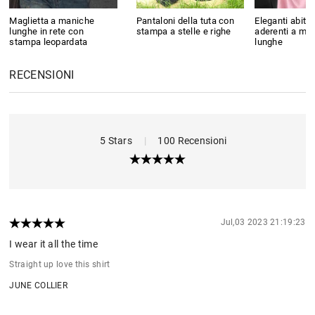
Maglietta a maniche
Pantaloni della tuta con
Eleganti abiti 
lunghe in rete con
stampa a stelle e righe
aderenti a ma
stampa leopardata
lunghe
RECENSIONI
5 Stars
|
100 Recensioni
Jul,03 2023 21:19:23
I wear it all the time
Straight up love this shirt
JUNE COLLIER