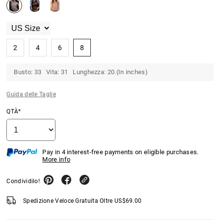
2
4
6
8
Busto: 33 Vita: 31 Lunghezza: 20.(In inches)
Guida delle Taglie
QTÀ*
Pay in 4 interest-free payments on eligible purchases.
More info
Condividilo!
Spedizione Veloce Gratuita Oltre
US$
69.00