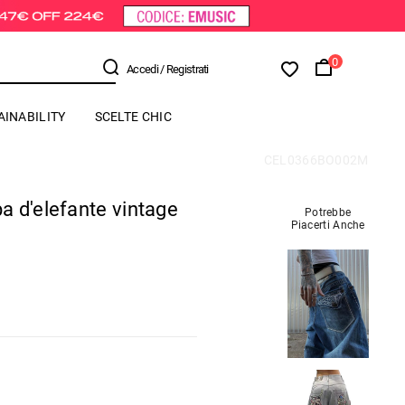
0
Accedi
/ Registrati
AINABILITY
SCELTE CHIC
CEL0366BO002M
 d'elefante vintage
Potrebbe
Piacerti Anche