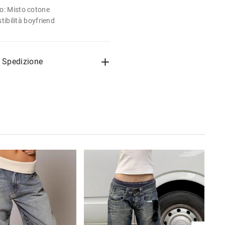
o: Misto cotone
stibilità boyfriend
a Spedizione