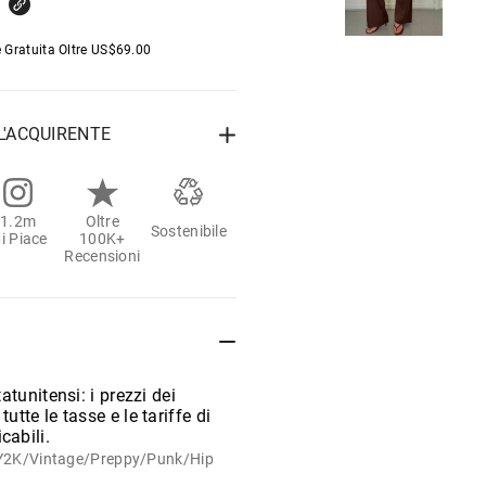
 Gratuita Oltre
US$
69.00
L'ACQUIRENTE
1.2m
Oltre
Sostenibile
i Piace
100K+
Recensioni
tatunitensi: i prezzi dei
utte le tasse e le tariffe di
cabili.
t/Y2K/Vintage/Preppy/Punk/Hip