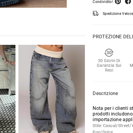
Condividilo!
Spedizione Veloce
PROTEZIONE DEL
30 Giorni Di
Garanzia Sui
M
Resi
Descrizione
Nota per i clienti s
prodotti includono t
importazione appli
Stile: Casual/Stree
Pop/Dolce