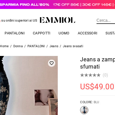
A
su ordini superiori ai
US$
69.00
PANTALONI
CAPPOTTI
UOMO
ACCESSORI
SUST
Home
/
Donna
/
PANTALONI
/
Jeans
/
Jeans svasati
Jeans a zampa
sfumati
(0)
US$
49.00
COLORE:
BLU