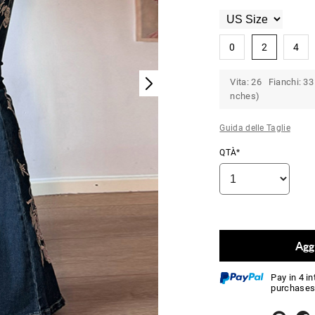
0
2
4
Vita: 26 Fianchi: 33
nches)
Guida delle Taglie
QTÀ*
Aggi
Pay in 4 i
purchases