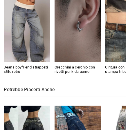
Jeans boyfriend strappati
Orecchini a cerchio con
Cintura con fi
stile retrò
rivetti punk da uomo
stampa tribale
Potrebbe Piacerti Anche