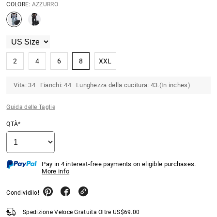
COLORE:
AZZURRO
2
4
6
8
XXL
Vita: 34 Fianchi: 44 Lunghezza della cucitura: 43.(In inches)
Guida delle Taglie
QTÀ*
Pay in 4 interest-free payments on eligible purchases.
More info
Condividilo!
Spedizione Veloce Gratuita Oltre
US$
69.00