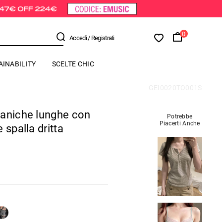
0
Accedi
/ Registrati
AINABILITY
SCELTE CHIC
GEI0020TO001S
maniche lunghe con
Potrebbe
Piacerti Anche
 spalla dritta