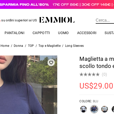
A
su ordini superiori ai
US$
69.00
PANTALONI
CAPPOTTI
UOMO
ACCESSORI
SUST
Home
/
Donna
/
TOP
/
Top e Magliette
/
Long Sleeves
Maglietta a 
scollo tondo e
(0)
US$
29.00
COLORE:
BLU