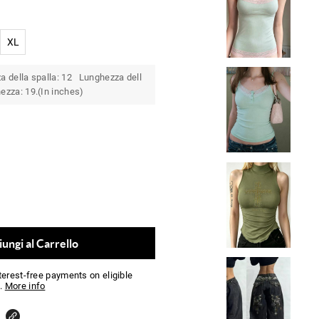
XL
 della spalla: 12 Lunghezza dell
zza: 19.(In inches)
ungi al Carrello
nterest-free payments on eligible
.
More info