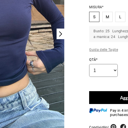
MISURA*
S
M
L
Busto: 25 Lunghezza
a manica: 24 Lunghe
Guida delle Taglie
QTÀ*
Aggi
Pay in 4 i
purchases
Condividilo!