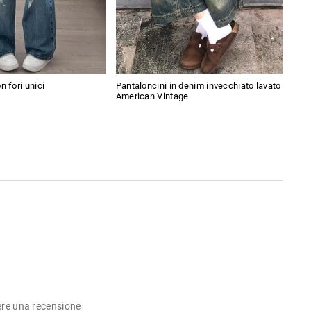
n fori unici
Pantaloncini in denim invecchiato lavato
Pant
American Vintage
fioc
ere una recensione