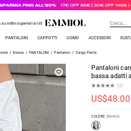
A
su ordini superiori ai
US$
69.00
PANTALONI
CAPPOTTI
UOMO
ACCESSORI
SUST
Home
/
Donna
/
PANTALONI
/
Pantaloni
/
Cargo Pants
Pantaloni car
bassa adatti a
(0)
US$
48.00
COLORE:
BIANCA