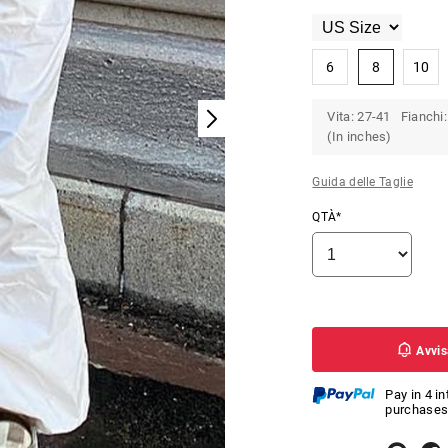
6
8
10
Vita: 27-41 Fianchi:
(In inches)
Guida delle Taglie
QTÀ*
Avvis
Pay in 4 i
purchases