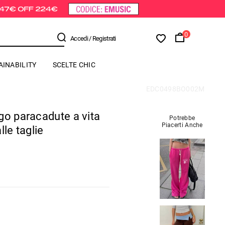
0
Accedi
/ Registrati
AINABILITY
SCELTE CHIC
EDC0498BO002M
go paracadute a vita
Potrebbe
Piacerti Anche
lle taglie