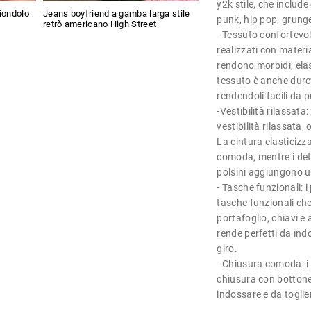
y2k stile, che include
ciondolo
Jeans boyfriend a gamba larga stile
punk, hip pop, grunge
retrò americano High Street
- Tessuto confortevol
realizzati con materia
rendono morbidi, elas
tessuto è anche durev
rendendoli facili da p
-Vestibilità rilassat
vestibilità rilassata
La cintura elasticizz
comoda, mentre i dett
polsini aggiungono un
- Tasche funzionali: 
tasche funzionali ch
portafoglio, chiavi e a
rende perfetti da indo
giro.
- Chiusura comoda: i
chiusura con bottone a
indossare e da toglie