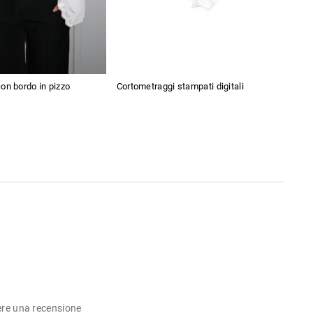
on bordo in pizzo
Cortometraggi stampati digitali
Abit
fian
ere una recensione