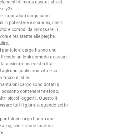
 elementi di moda casual, street,
 e y2k.
e: i pantaloni cargo sono
li in poliestere e spandex, che li
tici e comodi da indossare . Il
ole e resistente alle pieghe,
ulire.
a: i pantaloni cargo hanno una
, offrendo un look comodo e casual.
ata assicura una vestibilità
agli con coulisse in vita e sui
 tocco di stile.
i pantaloni cargo sono dotati di
e possono contenere telefono,
ltri piccoli oggetti . Questo li
ssare tutti i giorni o quando sei in
 pantaloni cargo hanno una
 zip, che li rende facili da
re.