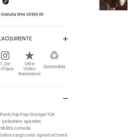
 Gratuita Oltre
US$
69.00
L'ACQUIRENTE
1.2m
Oltre
Sostenibile
i Piace
100K+
Recensioni
a/Punk/Hip Pop/Grunge/Y2K
: poliestere, spandex
estibilità comoda
ntaloni cargo sono ispirati al trend