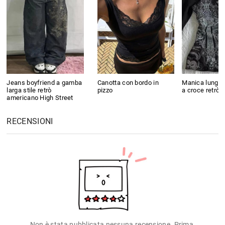
Jeans boyfriend a gamba
Canotta con bordo in
Manica lunga
larga stile retrò
pizzo
a croce retrò
americano High Street
RECENSIONI
Non è stata pubblicata nessuna recensione. Prima,