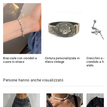
Bracciale con ciondoli a
Cintura personalizzata in
Orecchini a c
cuore in strass
rilievo vintage
ciondolo a for
alato
Persone hanno anche visualizzato