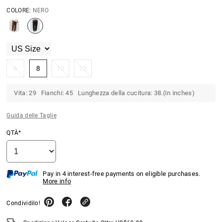
COLORE:
NERO
6
8
10
12
Vita: 29 Fianchi: 45 Lunghezza della cucitura: 38.(In inches)
Guida delle Taglie
QTÀ*
Pay in 4 interest-free payments on eligible purchases.
More info
Condividilo!