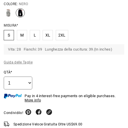
COLORE:
NERO
MISURA*
S
M
L
XL
2XL
Vita: 28 Fianchi: 39 Lunghezza della cucitura: 39.(In inches)
Guida delle Taglie
QTÀ*
Pay in 4 interest-free payments on eligible purchases.
More info
Condividilo!
Spedizione Veloce Gratuita Oltre
US$
69.00