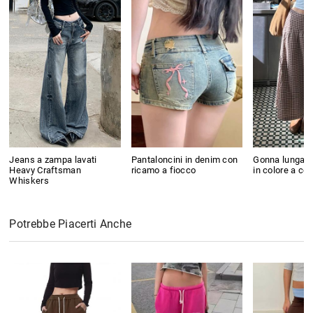
Jeans a zampa lavati
Pantaloncini in denim con
Gonna lunga a 
Heavy Craftsman
ricamo a fiocco
in colore a co
Whiskers
Potrebbe Piacerti Anche