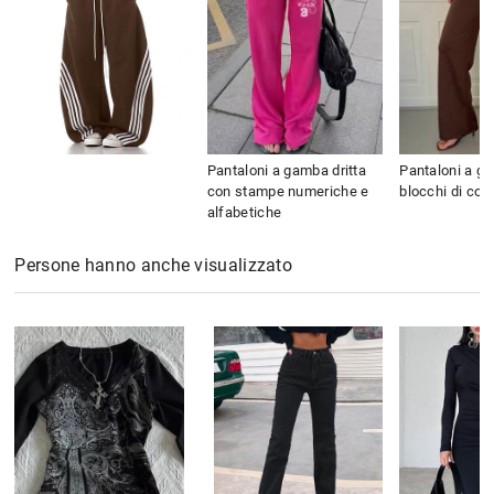
Pantaloni a gamba dritta
Pantaloni a ga
con stampe numeriche e
blocchi di colo
alfabetiche
Persone hanno anche visualizzato