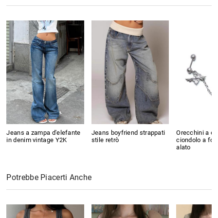
Jeans a zampa d'elefante
Jeans boyfriend strappati
Orecchini a c
in denim vintage Y2K
stile retrò
ciondolo a for
alato
Potrebbe Piacerti Anche