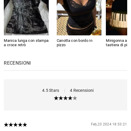
Manica lunga con stampa
Canotta con bordo in
Minigonna a f
a croce retrò
pizzo
tastiera di pia
RECENSIONI
4.5 Stars
|
4 Recensioni
Feb,23 2024 18:53:21