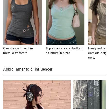
Canotta con rivetti in
Top a canotta con bottoni
Henry indossa
metallo traforato
e finiture in pizzo
camicia a rig
corte
Abbigliamento di Influencer