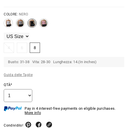
COLORE:
NERO
4
6
8
Busto: 31-38 Vita: 28-30 Lunghezza: 14.(In inches)
Guida delle Taglie
QTÀ*
Pay in 4 interest-free payments on eligible purchases.
More info
Condividilo!