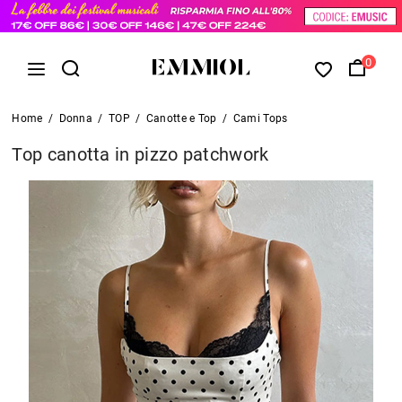
0
Home
/
Donna
/
TOP
/
Canotte e Top
/
Cami Tops
Top canotta in pizzo patchwork