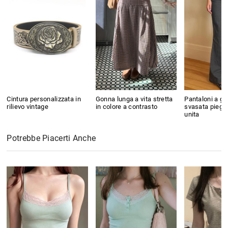
Cintura personalizzata in
Gonna lunga a vita stretta
Pantaloni a g
rilievo vintage
in colore a contrasto
svasata pieghe
unita
Potrebbe Piacerti Anche