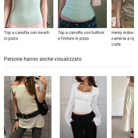
Top a canotta con inserti
Top a canotta con bottoni
Henry indossa
in pizzo
e finiture in pizzo
camicia a rig
corte
Persone hanno anche visualizzato