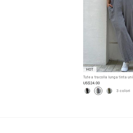
HOT
Tute a tracolla lunga tinta un
US$
24.00
3 colori