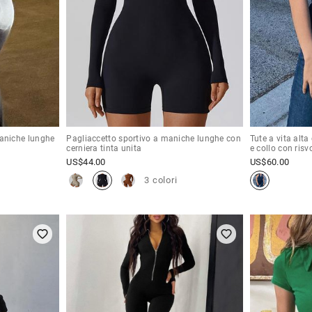
aniche lunghe
Pagliaccetto sportivo a maniche lunghe con
Tute a vita alt
cerniera tinta unita
e collo con risv
US$
44.00
US$
60.00
3 colori