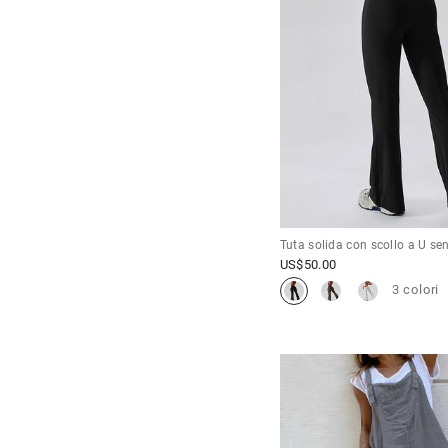
Tuta solida con scollo a U se
US$
50.00
3 colori