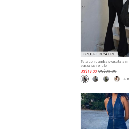
SPEDIRE IN 24 ORE
Tuta con gamba svasata a m
senza schienale
US$
33.00
US$
18.00
4 c