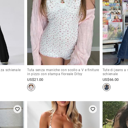
nza schienale
Tuta senza maniche con scollo a V e finiture
Tute di jeans a 
in pizzo con stampa floreale Ditsy
schienale
US$
21.00
US$
66.00