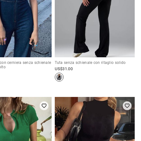
a con cerniera senza schienale
Tuta senza schienale con ritaglio solido
olto
US$
31.00