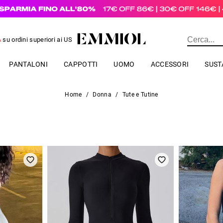
A
su ordini superiori ai
US$
69.00
PANTALONI
CAPPOTTI
UOMO
ACCESSORI
SUST
Home
/
Donna
/
Tute e Tutine