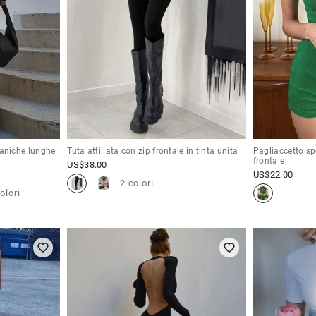
aniche lunghe
Tuta attillata con zip frontale in tinta unita
Pagliaccetto sp
frontale
US$
38.00
US$
22.00
2 colori
olori