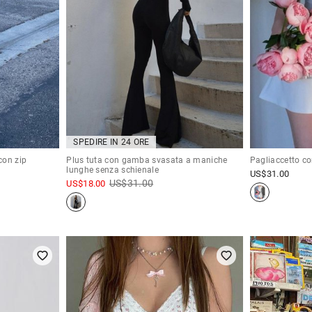
SPEDIRE IN 24 ORE
con zip
Plus tuta con gamba svasata a maniche
Pagliaccetto co
lunghe senza schienale
US$
31.00
US$
31.00
US$
18.00