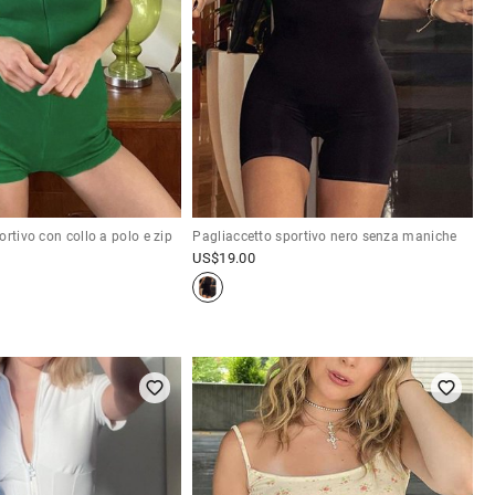
ortivo con collo a polo e zip
Pagliaccetto sportivo nero senza maniche
US$
19.00