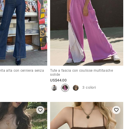
vita alta con cerniera senza
Tute a fascia con coulisse multitasche
solide
US$
44.00
3 colori