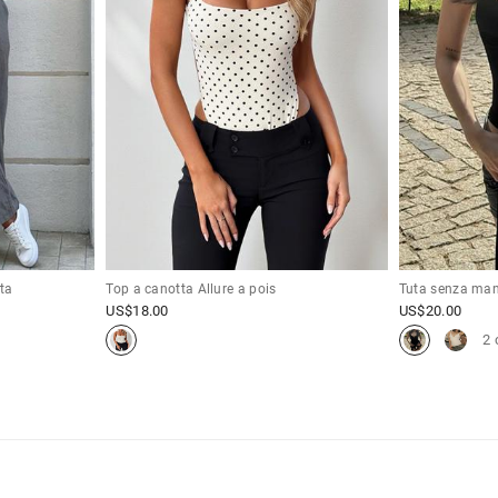
ita
Top a canotta Allure a pois
Tuta senza man
US$
18.00
US$
20.00
2 