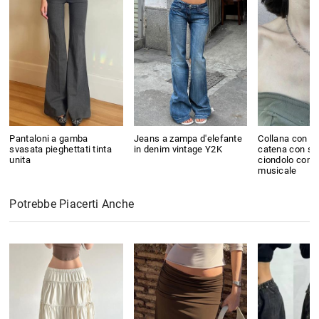
Pantaloni a gamba
Jeans a zampa d'elefante
Collana con gi
svasata pieghettati tinta
in denim vintage Y2K
catena con ste
unita
ciondolo con 
musicale
Potrebbe Piacerti Anche