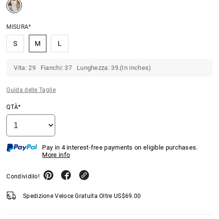
MISURA*
S
M
L
Vita: 29 Fianchi: 37 Lunghezza: 39.(In inches)
Guida delle Taglie
QTÀ*
Pay in 4 interest-free payments on eligible purchases.
More info
Condividilo!
Spedizione Veloce Gratuita Oltre
US$
69.00