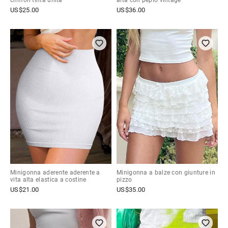
chiffon tinta unita
alta con peplo vintage
US$
25.00
US$
36.00
Minigonna aderente aderente a
Minigonna a balze con giunture in
vita alta elastica a costine
pizzo
US$
21.00
US$
35.00