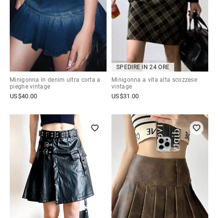
SPEDIRE IN 24 ORE
Minigonna in denim ultra corta a
Minigonna a vita alta scozzese
pieghe vintage
vintage
US$
40.00
US$
31.00