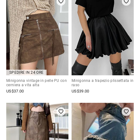
SPEDIRE IN 24 ORE
Minigonna vintage in pelle PU con
Minigonna a trapezio plissettata in
cerniera a vita alta
raso
US$
37.00
US$
39.00