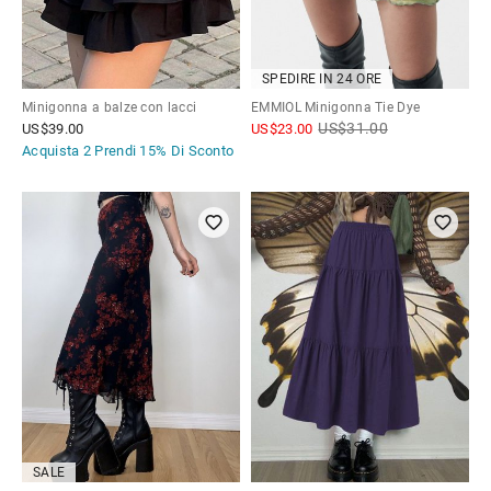
SPEDIRE IN 24 ORE
Minigonna a balze con lacci
EMMIOL Minigonna Tie Dye
US$
31.00
US$
39.00
US$
23.00
Acquista 2 Prendi
15% Di Sconto
SALE