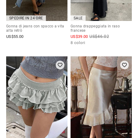
SPEDIRE IN 24 ORE
SALE
Gonna di jeans con spacco a vita
Gonna drappeggiata in raso
alta retrò
francese
US$
46.02
US$
55.00
US$
39.00
8 colori