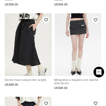
US$
38.00
US$
44.00
Gonne maxi casual slim larghe
Minigonne a trapezio con tasche
stile lavoro
US$
48.00
US$
49.00