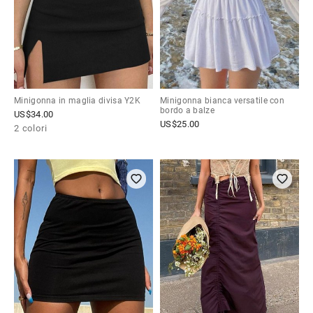
Minigonna in maglia divisa Y2K
Minigonna bianca versatile con
bordo a balze
US$
34.00
US$
25.00
2 colori