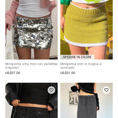
SPEDIRE IN 24 ORE
Minigonna ultra mini con paillettes
Minigonna slim in maglia a
irregolari
contrasto
US$
37.00
US$
31.00