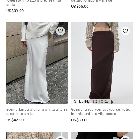
foderato in pizzo a pieghe tinta
dettaglio fibbia vintage
unita
US$
65.00
US$
39.00
SPEDIRE IN 24 ORE
Gonna lunga a sirena a vita alta in
Gonna lunga con spacco sul retro
raso tinta unita
in tinta unita a vita bassa
US$
42.00
US$
33.00