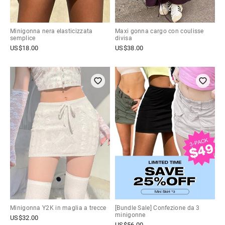
Minigonna nera elasticizzata
Maxi gonna cargo con coulisse
semplice
divisa
US$
18.00
US$
38.00
Minigonna Y2K in maglia a trecce
[Bundle Sale] Confezione da 3
minigonne
US$
32.00
US$
56.00