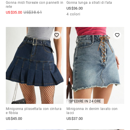
Gonna midi floreale con pannelli in
Gonna lunga a strati di fata
rete
US$
36.00
US$
38.61
US$
35.00
4 colori
SPEDIRE IN 24 ORE
Minigonna plissettata con cintura
Minigonna in denim lavato con
e fibbia
lacci
US$
45.00
US$
37.00