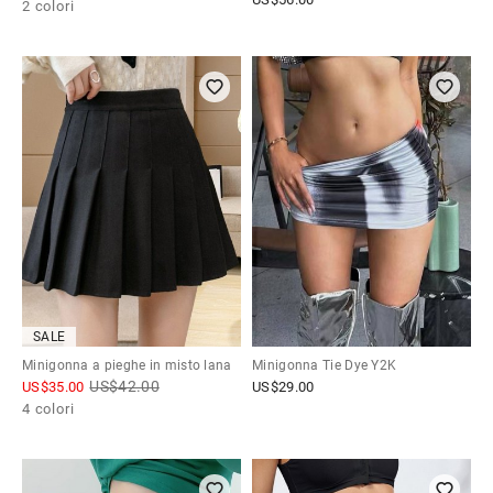
2 colori
SALE
Minigonna a pieghe in misto lana
Minigonna Tie Dye Y2K
US$
42.00
US$
35.00
US$
29.00
4 colori