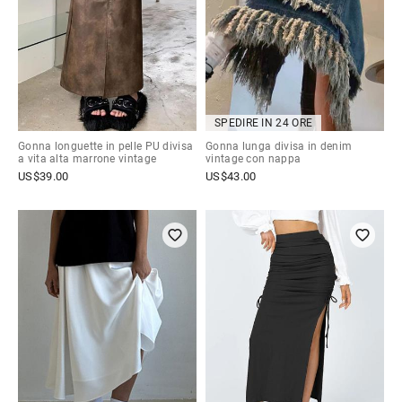
SPEDIRE IN 24 ORE
Gonna longuette in pelle PU divisa
Gonna lunga divisa in denim
a vita alta marrone vintage
vintage con nappa
US$
39.00
US$
43.00