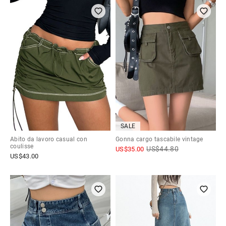
SALE
Abito da lavoro casual con
Gonna cargo tascabile vintage
coulisse
US$
44.80
US$
35.00
US$
43.00