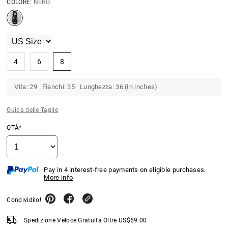
COLORE:
NERO
4
6
8
Vita: 29 Fianchi: 35 Lunghezza: 36.(In inches)
Guida delle Taglie
QTÀ*
Pay in 4 interest-free payments on eligible purchases.
More info
Condividilo!
Spedizione Veloce Gratuita Oltre
US$
69.00