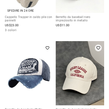
SPEDIRE IN 24 ORE
Cappello Trapper in caldo pile con
Berretto da baseball nero
pannelli
impreziosito in metallo
US$
23.00
US$
11.00
3 colori