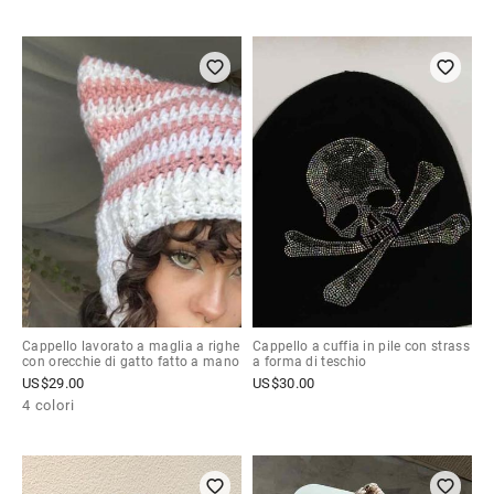
Cappello lavorato a maglia a righe
Cappello a cuffia in pile con strass
con orecchie di gatto fatto a mano
a forma di teschio
US$
29.00
US$
30.00
4 colori