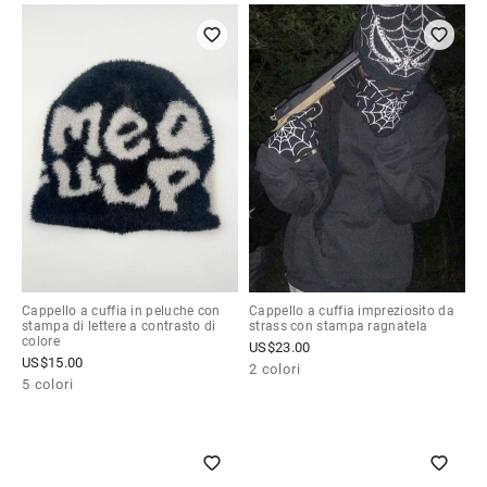
Cappello a cuffia in peluche con
Cappello a cuffia impreziosito da
stampa di lettere a contrasto di
strass con stampa ragnatela
colore
US$
23.00
US$
15.00
2 colori
5 colori