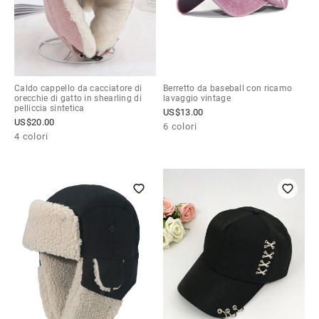
Caldo cappello da cacciatore di
Berretto da baseball con ricamo
orecchie di gatto in shearling di
lavaggio vintage
pelliccia sintetica
US$
13.00
US$
20.00
6 colori
4 colori