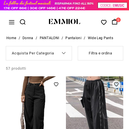
0
Home
/
Donna
/
PANTALONI
/
Pantaloni
/
Wide Leg Pants
Acquista Per Categoria
Filtra e ordina
57
prodotti