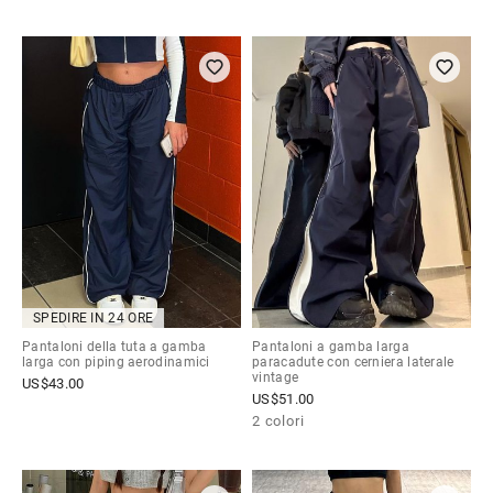
SPEDIRE IN 24 ORE
Pantaloni della tuta a gamba
Pantaloni a gamba larga
larga con piping aerodinamici
paracadute con cerniera laterale
vintage
US$
43.00
US$
51.00
2 colori