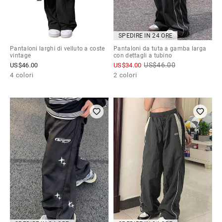
SPEDIRE IN 24 ORE
Pantaloni larghi di velluto a coste
Pantaloni da tuta a gamba larga
vintage
con dettagli a tubino
US$
46.00
US$
46.00
US$
34.00
4 colori
2 colori