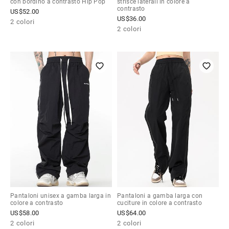
con bordino a contrasto Hip Pop
strisce laterali in colore a
contrasto
US$
52.00
US$
36.00
2 colori
2 colori
Pantaloni unisex a gamba larga in
Pantaloni a gamba larga con
colore a contrasto
cuciture in colore a contrasto
US$
58.00
US$
64.00
2 colori
2 colori