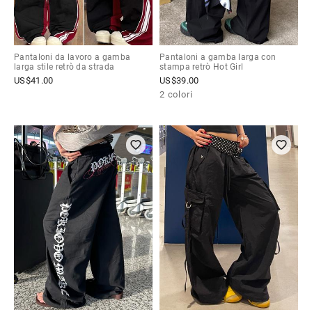
Pantaloni da lavoro a gamba
Pantaloni a gamba larga con
larga stile retrò da strada
stampa retrò Hot Girl
US$
41.00
US$
39.00
2 colori