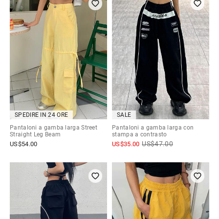
SPEDIRE IN 24 ORE
SALE
Pantaloni a gamba larga Street
Pantaloni a gamba larga con
Straight Leg Beam
stampa a contrasto
US$
47.00
US$
54.00
US$
35.00