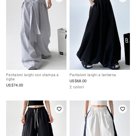
Pantaloni larghi con stampa a
Pantaloni larghi a lanterna
righe
US$
68.00
US$
74.00
2 colori