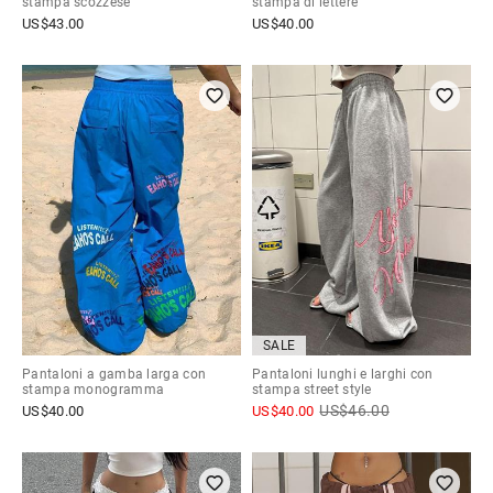
stampa scozzese
stampa di lettere
US$
43.00
US$
40.00
SALE
Pantaloni a gamba larga con
Pantaloni lunghi e larghi con
stampa monogramma
stampa street style
US$
46.00
US$
40.00
US$
40.00