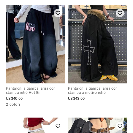
Pantaloni a gamba larga con
Pantaloni a gamba larga con
stampa retrò Hot Girl
stampa a motivo retrò
US$
40.00
US$
43.00
2 colori