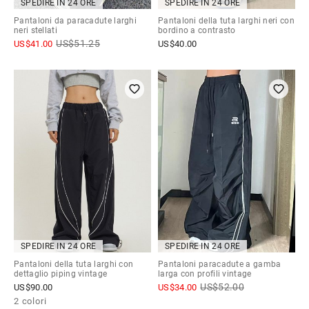
SPEDIRE IN 24 ORE
SPEDIRE IN 24 ORE
Pantaloni da paracadute larghi
Pantaloni della tuta larghi neri con
neri stellati
bordino a contrasto
US$
51.25
US$
41.00
US$
40.00
SPEDIRE IN 24 ORE
SPEDIRE IN 24 ORE
Pantaloni della tuta larghi con
Pantaloni paracadute a gamba
dettaglio piping vintage
larga con profili vintage
US$
52.00
US$
90.00
US$
34.00
2 colori