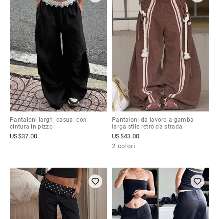
Pantaloni larghi casual con
Pantaloni da lavoro a gamba
cintura in pizzo
larga stile retrò da strada
US$
37.00
US$
43.00
2 colori